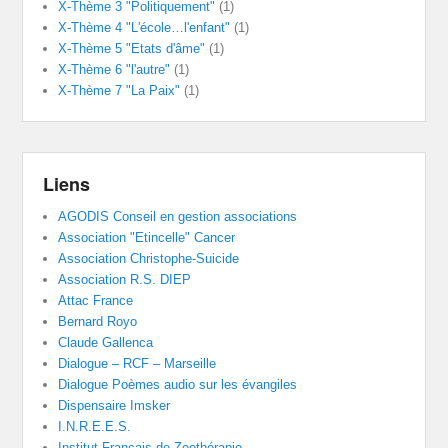
X-Thème 3 "Politiquement"
(1)
X-Thème 4 "L'école…l'enfant"
(1)
X-Thème 5 "Etats d'âme"
(1)
X-Thème 6 "l'autre"
(1)
X-Thème 7 "La Paix"
(1)
Liens
AGODIS Conseil en gestion associations
Association "Etincelle" Cancer
Association Christophe-Suicide
Association R.S. DIEP
Attac France
Bernard Royo
Claude Gallenca
Dialogue – RCF – Marseille
Dialogue Poèmes audio sur les évangiles
Dispensaire Imsker
I.N.R.E.E.S.
Institut Français de Zoothérapie