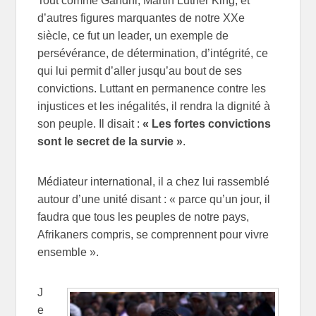
Tout comme Gandhi, Martin Luther King, et
d’autres figures marquantes de notre XXe
siècle, ce fut un leader, un exemple de
persévérance, de détermination, d’intégrité, ce
qui lui permit d’aller jusqu’au bout de ses
convictions. Luttant en permanence contre les
injustices et les inégalités, il rendra la dignité à
son peuple. Il disait :
« Les fortes convictions
sont le secret de la survie »
.
Médiateur international, il a chez lui rassemblé
autour d’une unité disant : « parce qu’un jour, il
faudra que tous les peuples de notre pays,
Afrikaners compris, se comprennent pour vivre
ensemble ».
J
e