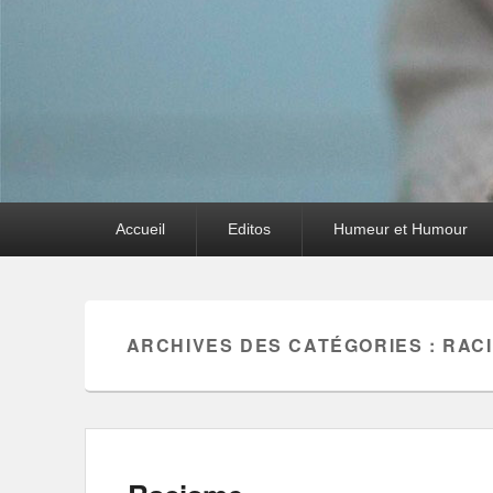
Premier
Accueil
Editos
Humeur et Humour
menu
ARCHIVES DES CATÉGORIES :
RAC