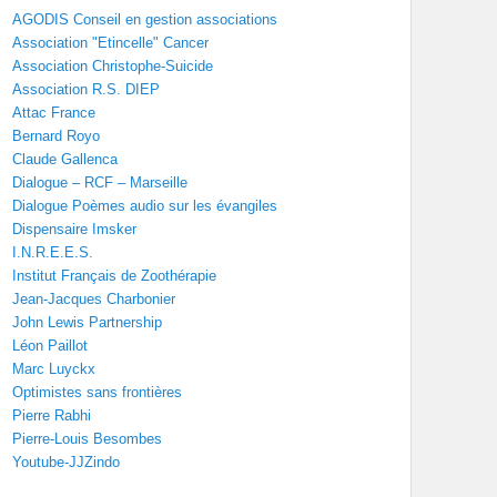
AGODIS Conseil en gestion associations
Association "Etincelle" Cancer
Association Christophe-Suicide
Association R.S. DIEP
Attac France
Bernard Royo
Claude Gallenca
Dialogue – RCF – Marseille
Dialogue Poèmes audio sur les évangiles
Dispensaire Imsker
I.N.R.E.E.S.
Institut Français de Zoothérapie
Jean-Jacques Charbonier
John Lewis Partnership
Léon Paillot
Marc Luyckx
Optimistes sans frontières
Pierre Rabhi
Pierre-Louis Besombes
Youtube-JJZindo