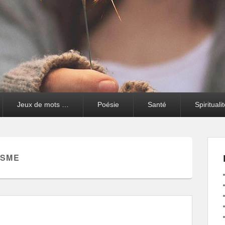
Jeux de mots …
Poésie
Santé
Spirituali
ISME