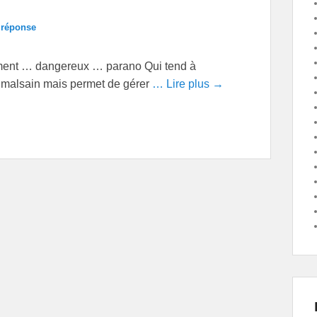
 réponse
ent … dangereux … parano Qui tend à
t malsain mais permet de gérer
… Lire plus →