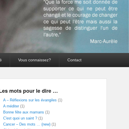
té
Vous connaissez?
Contact
Les mots pour le dire …
A – Réflexions sur les évangiles
(1)
A méditer
(1)
Bonne fête aux mamans
(1)
C'est quoi un saint ?
(1)
Cancer – Des mots … (new)
(1)